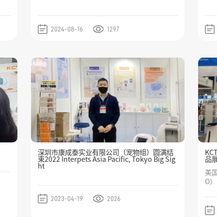
2024-08-16
1297
深圳市康成泰实业有限公司（宠物组）圆满结
KC
束2022 Interpets Asia Pacific, Tokyo Big Sig
品
ht
美国
O
由
2023-04-19
2026
面
代